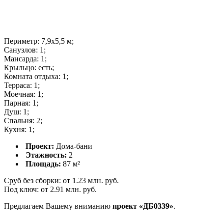
Периметр:
7,9x5,5 м;
Санузлов:
1;
Мансарда:
1;
Крыльцо:
есть;
Комната отдыха:
1;
Терраса:
1;
Моечная:
1;
Парная:
1;
Душ:
1;
Спальня:
2;
Кухня:
1;
Проект:
Дома-бани
Этажность:
2
Площадь:
87 м²
Сруб без сборки:
от 1.23 млн. руб.
Под ключ:
от 2.91 млн. руб.
Предлагаем Вашему вниманию
проект «ДБ0339»
.