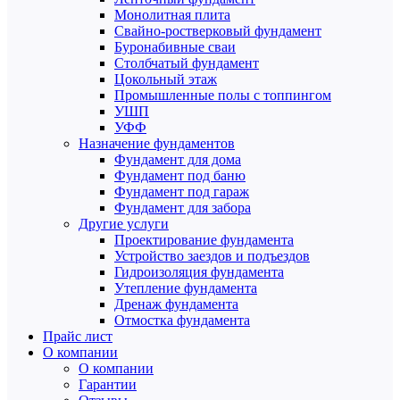
Монолитная плита
Свайно-ростверковый фундамент
Буронабивные сваи
Столбчатый фундамент
Цокольный этаж
Промышленные полы с топпингом
УШП
УФФ
Назначение фундаментов
Фундамент для дома
Фундамент под баню
Фундамент под гараж
Фундамент для забора
Другие услуги
Проектирование фундамента
Устройство заездов и подъездов
Гидроизоляция фундамента
Утепление фундамента
Дренаж фундамента
Отмостка фундамента
Прайс лист
О компании
О компании
Гарантии