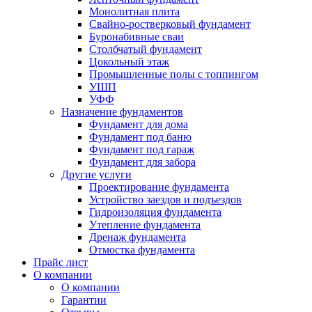
Монолитная плита
Свайно-ростверковый фундамент
Буронабивные сваи
Столбчатый фундамент
Цокольный этаж
Промышленные полы с топпингом
УШП
УФФ
Назначение фундаментов
Фундамент для дома
Фундамент под баню
Фундамент под гараж
Фундамент для забора
Другие услуги
Проектирование фундамента
Устройство заездов и подъездов
Гидроизоляция фундамента
Утепление фундамента
Дренаж фундамента
Отмостка фундамента
Прайс лист
О компании
О компании
Гарантии