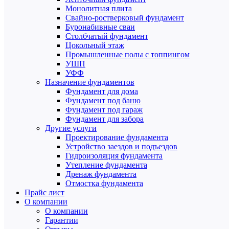
Монолитная плита
Свайно-ростверковый фундамент
Буронабивные сваи
Столбчатый фундамент
Цокольный этаж
Промышленные полы с топпингом
УШП
УФФ
Назначение фундаментов
Фундамент для дома
Фундамент под баню
Фундамент под гараж
Фундамент для забора
Другие услуги
Проектирование фундамента
Устройство заездов и подъездов
Гидроизоляция фундамента
Утепление фундамента
Дренаж фундамента
Отмостка фундамента
Прайс лист
О компании
О компании
Гарантии